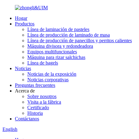
Hogar
Productos
Línea de laminación de pasteles
Línea de producción de laminado de masa
Línea de producción de panecillos y perritos calientes
Máquina divisora ​​y redondeadora
Equipos multifuncionales
Máquina para rizar salchichas
Línea de bagels
Noticias
Noticias de la exposición
Noticias corporativas
Preguntas frecuentes
Acerca de
Sobre nosotros
Visita a la fábrica
Certificado
Historia
Contáctanos
English