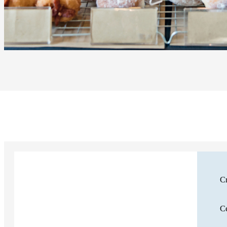
Cr
Ce